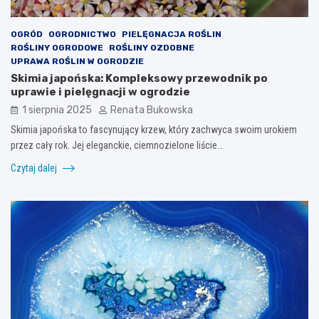
OGRÓD
OGRODNICTWO
PIELĘGNACJA ROŚLIN
ROŚLINY OGRODOWE
ROŚLINY OZDOBNE
UPRAWA ROŚLIN W OGRODZIE
Skimia japońska: Kompleksowy przewodnik po
uprawie i pielęgnacji w ogrodzie
1 sierpnia 2025
Renata Bukowska
Skimia japońska to fascynujący krzew, który zachwyca swoim urokiem
przez cały rok. Jej eleganckie, ciemnozielone liście…
Czytaj dalej