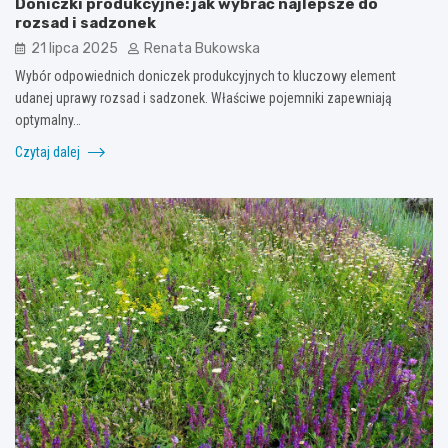
Doniczki produkcyjne: jak wybrać najlepsze do
rozsad i sadzonek
21 lipca 2025
Renata Bukowska
Wybór odpowiednich doniczek produkcyjnych to kluczowy element
udanej uprawy rozsad i sadzonek. Właściwe pojemniki zapewniają
optymalny…
Czytaj dalej