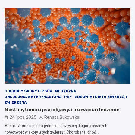
CHOROBY SKÓRY U PSÓW
MEDYCYNA
ONKOLOGIA WETERYNARYJNA
PSY
ZDROWIE I DIETA ZWIERZĄT
ZWIERZĘTA
Mastocytoma u psa: objawy, rokowania i leczenie
24 lipca 2025
Renata Bukowska
Mastocytoma u psa to jedno z najczęściej diagnozowanych
nowotworów skóry u tych zwierząt. Choroba ta, choć…