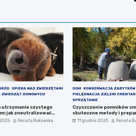
OGRÓD
OPIEKA NAD ZWIERZĘTAMI
DOM
KONSERWACJA ZABYTKÓW
A ZWIERZĄT DOMOWYCH
PIELĘGNACJA ZIELENI CMENTA
SPRZĄTANIE
 utrzymanie czystego
Czyszczenie pomników cm
m: jak zneutralizować
skuteczne metody i prepa
zu i inne porady
 2025
Renata Bukowska
11 grudnia 2025
Renata B