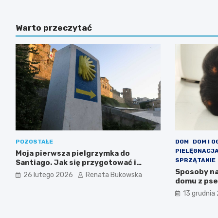
Warto przeczytać
POZOSTAŁE
DOM
DOM I 
PIELĘGNACJ
Moja pierwsza pielgrzymka do
SPRZĄTANIE
Santiago. Jak się przygotować i
czego spodziewać się na szlaku?
Sposoby na
26 lutego 2026
Renata Bukowska
domu z pse
zapach moc
13 grudnia