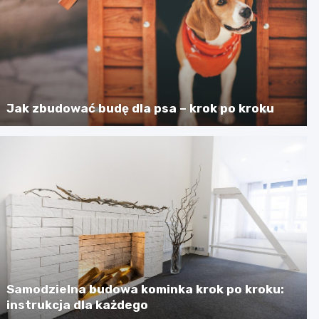
Jak zbudować budę dla psa – krok po kroku
Samodzielna budowa kominka krok po kroku:
instrukcja dla każdego