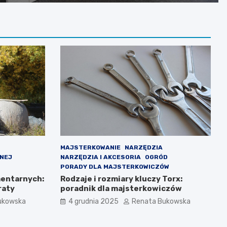
MAJSTERKOWANIE
NARZĘDZIA
RNEJ
NARZĘDZIA I AKCESORIA
OGRÓD
PORADY DLA MAJSTERKOWICZÓW
entarnych:
Rodzaje i rozmiary kluczy Torx:
raty
poradnik dla majsterkowiczów
ukowska
4 grudnia 2025
Renata Bukowska