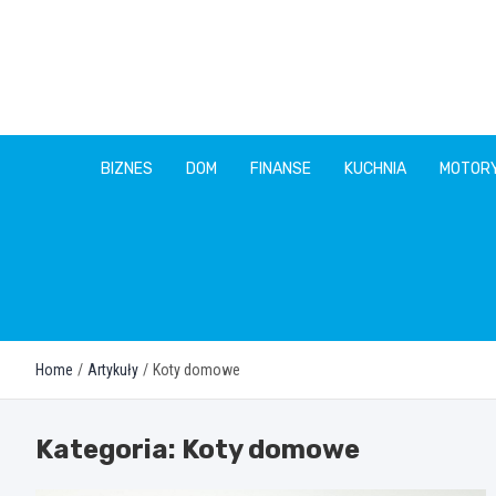
Skip
to
content
BIZNES
DOM
FINANSE
KUCHNIA
MOTOR
Home
Artykuły
Koty domowe
Kategoria:
Koty domowe