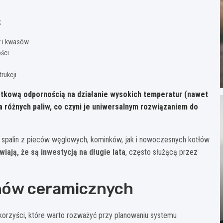
:
r i kwasów
ości
rukcji
ątkową odpornością na działanie wysokich temperatur (nawet
 różnych paliw, co czyni je uniwersalnym rozwiązaniem do
palin z pieców węglowych, kominków, jak i nowoczesnych kotłów
iają, że są inwestycją na długie lata
, często służącą przez
nów ceramicznych
orzyści, które warto rozważyć przy planowaniu systemu