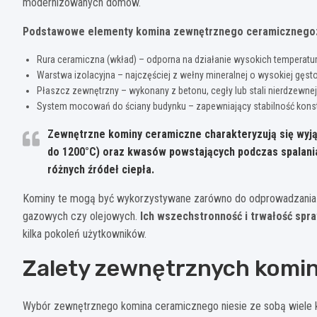
modernizowanych domów.
Podstawowe elementy komina zewnętrznego ceramicznego
Rura ceramiczna (wkład) – odporna na działanie wysokich temperatu
Warstwa izolacyjna – najczęściej z wełny mineralnej o wysokiej gęst
Płaszcz zewnętrzny – wykonany z betonu, cegły lub stali nierdzewnej
System mocowań do ściany budynku – zapewniający stabilność konst
Zewnętrzne kominy ceramiczne charakteryzują się wyj
do 1200°C) oraz kwasów powstających podczas spalania
różnych źródeł ciepła.
Kominy te mogą być wykorzystywane zarówno do odprowadzania s
gazowych czy olejowych.
Ich wszechstronność i trwałość spraw
kilka pokoleń użytkowników.
Zalety zewnętrznych komi
Wybór zewnętrznego komina ceramicznego niesie ze sobą wiele k