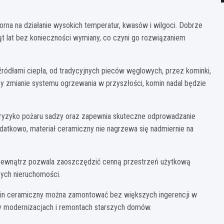
na na działanie wysokich temperatur, kwasów i wilgoci. Dobrze
t lat bez konieczności wymiany, co czyni go rozwiązaniem
ródłami ciepła, od tradycyjnych pieców węglowych, przez kominki,
y zmianie systemu ogrzewania w przyszłości, komin nadal będzie
ryzyko pożaru sadzy oraz zapewnia skuteczne odprowadzanie
odatkowo, materiał ceramiczny nie nagrzewa się nadmiernie na
zewnątrz pozwala zaoszczędzić cenną przestrzeń użytkową
zych nieruchomości.
n ceramiczny można zamontować bez większych ingerencji w
rzy modernizacjach i remontach starszych domów.