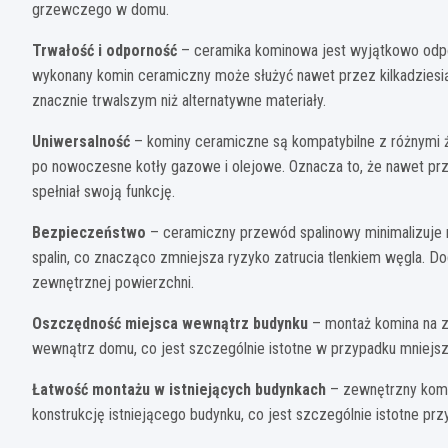
grzewczego w domu.
Trwałość i odporność
– ceramika kominowa jest wyjątkowo odpor
wykonany komin ceramiczny może służyć nawet przez kilkadziesią
znacznie trwalszym niż alternatywne materiały.
Uniwersalność
– kominy ceramiczne są kompatybilne z różnymi ź
po nowoczesne kotły gazowe i olejowe. Oznacza to, że nawet prz
spełniał swoją funkcję.
Bezpieczeństwo
– ceramiczny przewód spalinowy minimalizuje 
spalin, co znacząco zmniejsza ryzyko zatrucia tlenkiem węgla. D
zewnętrznej powierzchni.
Oszczędność miejsca wewnątrz budynku
– montaż komina na 
wewnątrz domu, co jest szczególnie istotne w przypadku mniejs
Łatwość montażu w istniejących budynkach
– zewnętrzny komi
konstrukcję istniejącego budynku, co jest szczególnie istotne p