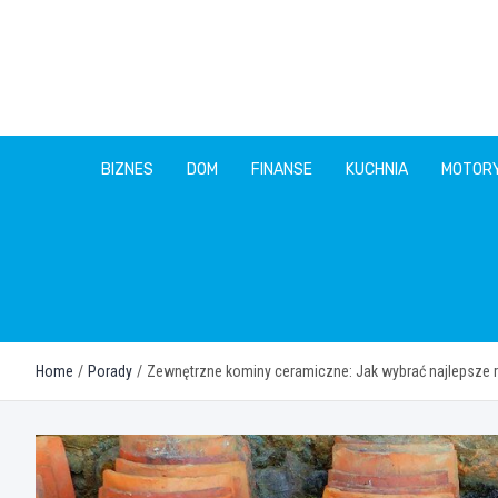
Skip
to
content
BIZNES
DOM
FINANSE
KUCHNIA
MOTOR
Home
Porady
Zewnętrzne kominy ceramiczne: Jak wybrać najlepsze 