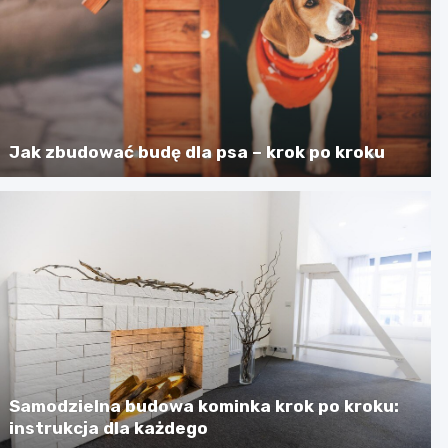
Jak zbudować budę dla psa – krok po kroku
Samodzielna budowa kominka krok po kroku:
instrukcja dla każdego