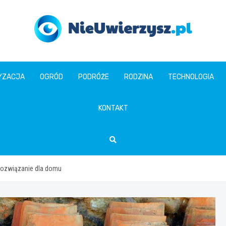
nieuwierzysz.pl
YZACJA
OGRÓD
PODRÓŻE
RODZINA
TECHNOLOGIA
KONTAKT
rozwiązanie dla domu