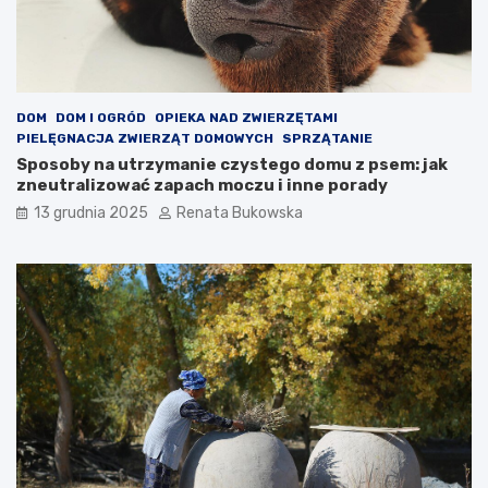
i
n
s
t
r
u
DOM
DOM I OGRÓD
OPIEKA NAD ZWIERZĘTAMI
k
PIELĘGNACJA ZWIERZĄT DOMOWYCH
SPRZĄTANIE
c
Sposoby na utrzymanie czystego domu z psem: jak
j
zneutralizować zapach moczu i inne porady
a
d
13 grudnia 2025
Renata Bukowska
l
a
k
a
ż
d
e
g
o