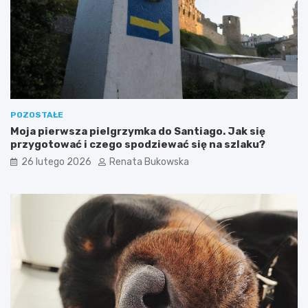
d
d
ę
o
d
w
l
a
a
k
p
o
s
m
a
i
–
n
POZOSTAŁE
k
k
Moja pierwsza pielgrzymka do Santiago. Jak się
r
a
przygotować i czego spodziewać się na szlaku?
o
k
26 lutego 2026
Renata Bukowska
k
r
p
o
o
k
k
p
r
o
o
k
k
r
u
o
k
u
: