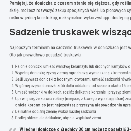
Pamiętaj, że doniczka z czasem stanie się cięższa, gdy rośli
skalę, możesz rozważyć zakup specjalnych wież lub pionowych s
roślin w jednej konstrukcji, maksymalnie wykorzystując dostępną 
Sadzenie truskawek wisząc
Najlepszym terminem na sadzenie truskawek w doniczkach jest w
Oto jak prawidłowo posadzić truskawki:
Na dnie doniczki umieść warstwę keramzytu lub drobnych kamyków o 
Wypełnij doniczkę żyzną ziemią ogrodniczą wymieszaną z komposte
Jeśli używasz doniczki z bocznymi otworami, umieść sadzonki równie
W górnej części doniczki zrób dołki oddalone od siebie o około 15 c
Umieść sadzonki w dołkach, rozłóż delikatnie korzenie i przysyp ziem
Upewnij się, że korona rośliny (miejsce, z którego wyrastają liście) z
gnicie korony, co jest najczęstszą przyczyną niepowodzenia upr
Delikatnie dociśnij ziemię wokół każdej sadzonki
Podlej obficie, ale delikatnie, aby nie wypłukać ziemi
W jednej doniczce o średnicy 30 cm możesz posadzić 3-5