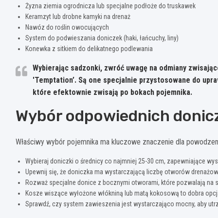
Żyzna ziemia ogrodnicza lub specjalne podłoże do truskawek
Keramzyt lub drobne kamyki na drenaż
Nawóz do roślin owocujących
System do podwieszania doniczek (haki, łańcuchy, liny)
Konewka z sitkiem do delikatnego podlewania
Wybierając sadzonki, zwróć uwagę na odmiany zwisające 
'Temptation’.
Są one specjalnie przystosowane do upra
które efektownie zwisają po bokach pojemnika.
Wybór odpowiednich donicz
Właściwy wybór pojemnika ma kluczowe znaczenie dla powodzen
Wybieraj doniczki o średnicy co najmniej 25-30 cm, zapewniające wys
Upewnij się, że doniczka ma wystarczającą liczbę otworów drenażo
Rozważ specjalne donice z bocznymi otworami, które pozwalają na s
Kosze wiszące wyłożone włókniną lub matą kokosową to dobra opcj
Sprawdź, czy system zawieszenia jest wystarczająco mocny, aby utrzy