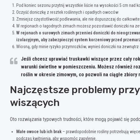
Pod koniec sezonu przytnij wszystkie liście na wysokości 5 cm nad ko
Oczyść doniczkę z resztek roślinnych i opadłych owoców
Zmniejsz częstotliwość podlewania, ale nie dopuszczaj do całkowit
W regionach o łagodnych zimach możesz pozostawić doniczki na zew
W rejonach o surowych zimach przenieś doniczki do nieogrzewan
izolacyjnym, aby zabezpieczyć system korzeniowy przed przema
Wiosną, gdy minie ryzyko przymrozków, wynieś doniczki na zewnątrz 
Jeśli chcesz uprawiać truskawki wiszące przez cały ro
warunki świetlne w pomieszczeniu. Możesz również roz
roślin w okresie zimowym, co pozwoli na ciągłe zbior
Najczęstsze problemy prz
wiszących
Oto rozwiązania typowych trudności, które mogą pojawić się pod
Małe owoce lub ich brak
– prawdopodobnie rośliny potrzebują więcej
podczas kwitnienia, aby wspomóc zapylenie.