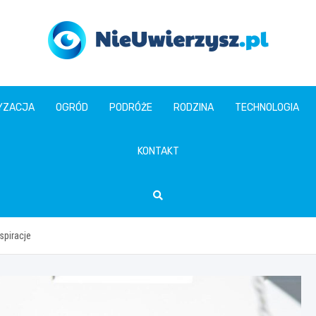
nieuwierzysz.pl
YZACJA
OGRÓD
PODRÓŻE
RODZINA
TECHNOLOGIA
KONTAKT
spiracje