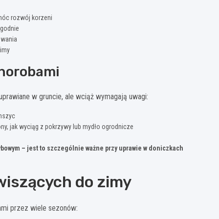
móc rozwój korzeni
ygodnie
ewania
zimy
chorobami
 uprawiane w gruncie, ale wciąż wymagają uwagi:
 mszyc
ony, jak wyciąg z pokrzywy lub mydło ogrodnicze
ybowym – jest to szczególnie ważne przy uprawie w doniczkach
wiszących do zimy
nami przez wiele sezonów: