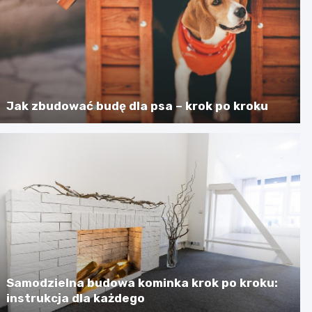
Jak zbudować budę dla psa – krok po kroku
Samodzielna budowa kominka krok po kroku:
instrukcja dla każdego