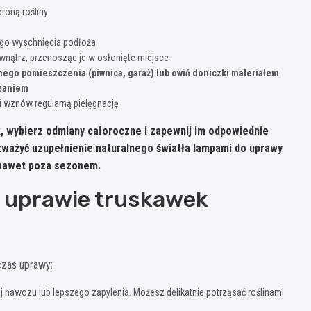
roną rośliny
ego wyschnięcia podłoża
nątrz, przenosząc je w osłonięte miejsce
ego pomieszczenia (piwnica, garaż) lub owiń doniczki materiałem
rzaniem
i wznów regularną pielęgnację
k, wybierz odmiany całoroczne i zapewnij im odpowiednie
ważyć uzupełnienie naturalnego światła lampami do uprawy
y nawet poza sezonem.
y uprawie truskawek
czas uprawy:
 nawozu lub lepszego zapylenia. Możesz delikatnie potrząsać roślinami