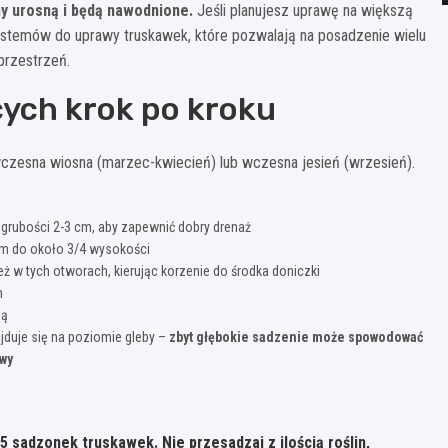
ny urosną i będą nawodnione.
Jeśli planujesz uprawę na większą
ystemów do uprawy truskawek, które pozwalają na posadzenie wielu
przestrzeń.
ych krok po kroku
czesna wiosna (marzec-kwiecień) lub wczesna jesień (wrzesień).
grubości 2-3 cm, aby zapewnić dobry drenaż
m do około 3/4 wysokości
ż w tych otworach, kierując korzenie do środka doniczki
m
ią
najduje się na poziomie gleby –
zbyt głębokie sadzenie może spowodować
awy
 sadzonek truskawek. Nie przesadzaj z ilością roślin,