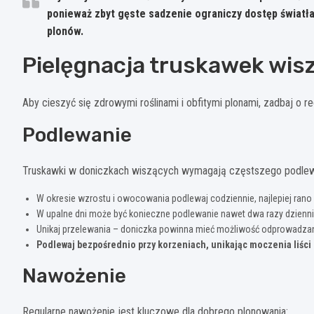
ponieważ zbyt gęste sadzenie ograniczy dostęp światła
plonów.
Pielęgnacja truskawek wis
Aby cieszyć się zdrowymi roślinami i obfitymi plonami, zadbaj o re
Podlewanie
Truskawki w doniczkach wiszących wymagają częstszego podlewan
W okresie wzrostu i owocowania podlewaj codziennie, najlepiej rano
W upalne dni może być konieczne podlewanie nawet dwa razy dzienn
Unikaj przelewania – doniczka powinna mieć możliwość odprowadza
Podlewaj bezpośrednio przy korzeniach, unikając moczenia liści
Nawożenie
Regularne nawożenie jest kluczowe dla dobrego plonowania: